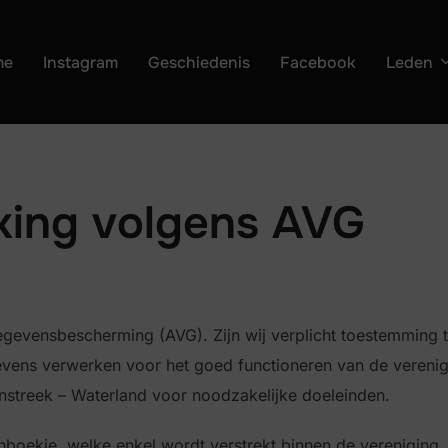
me
Instagram
Geschiedenis
Facebook
Leden
ing volgens AVG
egevensbescherming (AVG). Zijn wij verplicht toestemming 
ns verwerken voor het goed functioneren van de verenigi
nstreek – Waterland voor noodzakelijke doeleinden.
nboekje, welke enkel wordt verstrekt binnen de vereniging