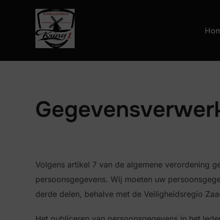
Ga
naar
Ho
de
inhoud
Gegevensverwerk
Volgens artikel 7 van de algemene verordening g
persoonsgegevens. Wij moeten uw persoonsgegeve
derde delen, behalve met de Veiligheidsregio Zaa
Het publiceren van persoonsgegevens in het lede