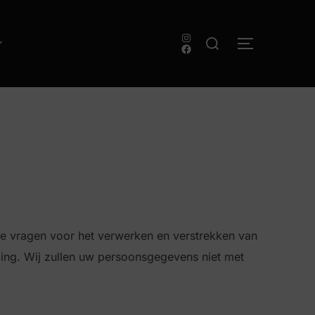
Zoek
Instagram
TOGGLE ZI
Facebook
naar:
te vragen voor het verwerken en verstrekken van
ng. Wij zullen uw persoonsgegevens niet met