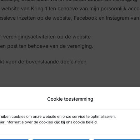
ebsite van Kring 1 ten behoeve van mijn persoonlijk acco
essieve inzetten op de website, Facebook en Instagram van
 verenigingsactiviteiten op de website
 en post ten behoeve van de vereniging.
ikt voor de bovenstaande doeleinden.
Cookie toestemming
g in de AVG tocht verwerkt worden zonder uw toestemming.
ruiken cookies om onze website en onze service te optimaliseren.
er informatie over de cookies kijk bij ons
cookie beleid
.
ken zonder opgave van reden. Het intrekken van de toestem
anbiedt.