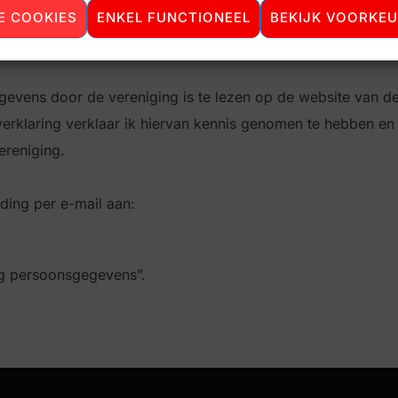
oor de genoemde doelen zal de vereniging de gegevens niet
E COOKIES
ENKEL FUNCTIONEEL
BEKIJK VOORKE
evens door de vereniging is te lezen op de website van de
erklaring verklaar ik hiervan kennis genomen te hebben en
reniging.
ding per e-mail aan:
ng persoonsgegevens”.