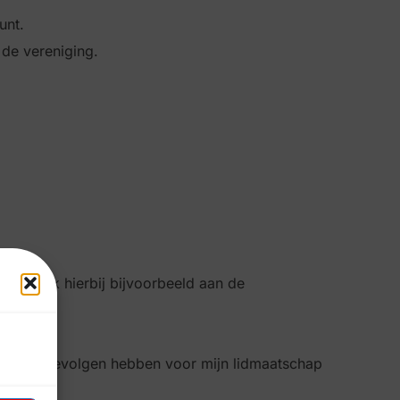
unt.
 de vereniging.
 (denk hierbij bijvoorbeeld aan de
ming kan gevolgen hebben voor mijn lidmaatschap