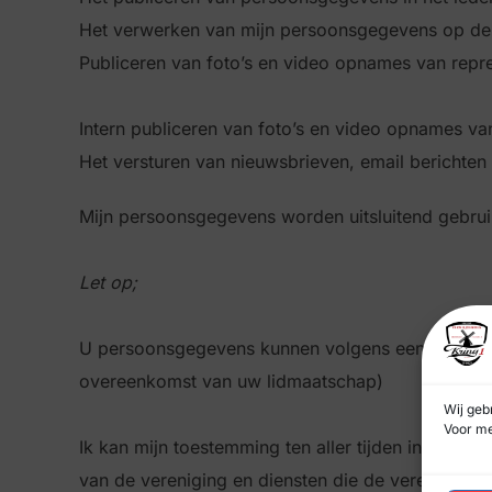
Het verwerken van mijn persoonsgegevens op de w
Publiceren van foto’s en video opnames van repr
Intern publiceren van foto’s en video opnames van
Het versturen van nieuwsbrieven, email berichten
Mijn persoonsgegevens worden uitsluitend gebru
Let op;
U persoonsgegevens kunnen volgens een grondsla
overeenkomst van uw lidmaatschap)
Wij geb
Voor me
Ik kan mijn toestemming ten aller tijden intrek
van de vereniging en diensten die de vereniging a